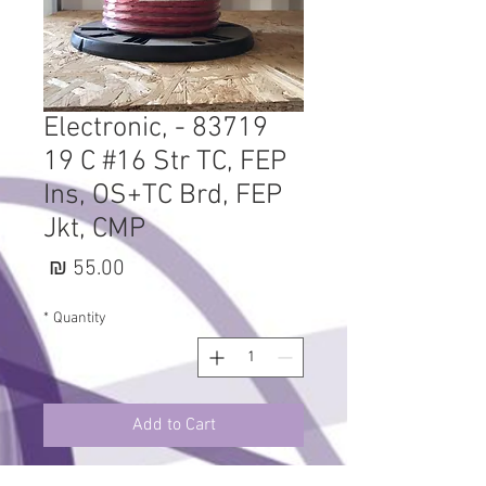
83719 - Electronic,
19 C #16 Str TC, FEP
Ins, OS+TC Brd, FEP
Jkt, CMP
Price
55.00 ₪
*
Quantity
Add to Cart